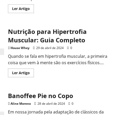
Read
Ler Artigo
more
about
Bolo
de
Banana
Nutrição para Hipertrofia
com
Cacau
e
Muscular: Guia Completo
Aveia
House Whey
29 de abril de 2024
0
Quando se fala em hipertrofia muscular, a primeira
coisa que vem à mente são os exercícios físicos....
Read
Ler Artigo
more
about
Nutrição
para
Hipertrofia
Banoffee Pie no Copo
Muscular:
Guia
Completo
Aline Moreno
28 de abril de 2024
0
Em nossa jornada pela adaptação de clássicos da