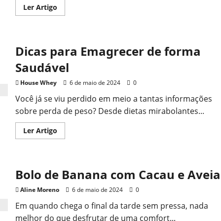
Read
Ler Artigo
more
about
Sorvete
de
Framboesa
Dicas para Emagrecer de forma
Proteína
e
Toppings
Saudável
House Whey
6 de maio de 2024
0
Você já se viu perdido em meio a tantas informações
sobre perda de peso? Desde dietas mirabolantes...
Read
Ler Artigo
more
about
Dicas
para
Emagrecer
Bolo de Banana com Cacau e Aveia
de
forma
Saudável
Aline Moreno
6 de maio de 2024
0
Em quando chega o final da tarde sem pressa, nada
melhor do que desfrutar de uma comfort...