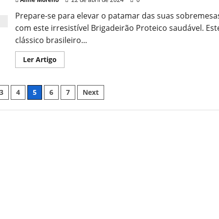
Prepare-se para elevar o patamar das suas sobremesa
com este irresistível Brigadeirão Proteico saudável. Est
clássico brasileiro...
Read
Ler Artigo
more
about
Brigadeirão
Proteico
3
4
5
6
7
Next