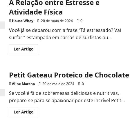
A Relação entre Estresse e
Atividade Física
House Whey
20 de maio de 2024
0
Você já se deparou com a frase “Tá estressado? Vai
surfar!” estampada em carros de surfistas ou...
Read
Ler Artigo
more
about
A
Relação
entre
Petit Gateau Proteico de Chocolate
Estresse
e
Atividade
Aline Moreno
20 de maio de 2024
0
Física
Se você é fã de sobremesas deliciosas e nutritivas,
prepare-se para se apaixonar por este incrível Petit...
Read
Ler Artigo
more
about
Petit
Gateau