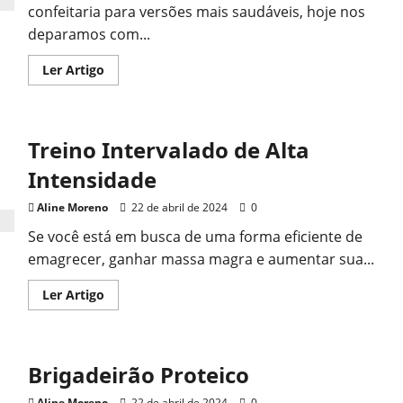
confeitaria para versões mais saudáveis, hoje nos
deparamos com...
Read
Ler Artigo
more
about
Banoffee
Pie
no
Treino Intervalado de Alta
Copo
Intensidade
Aline Moreno
22 de abril de 2024
0
Se você está em busca de uma forma eficiente de
emagrecer, ganhar massa magra e aumentar sua...
Read
Ler Artigo
more
about
Treino
Intervalado
de
Brigadeirão Proteico
Alta
Intensidade
Aline Moreno
22 de abril de 2024
0