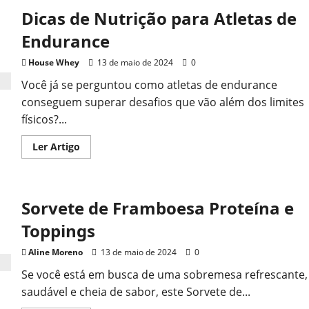
Proteico
Dicas de Nutrição para Atletas de
de
Chocolate
Endurance
House Whey
13 de maio de 2024
0
Você já se perguntou como atletas de endurance
conseguem superar desafios que vão além dos limites
físicos?...
Read
Ler Artigo
more
about
Dicas
de
Nutrição
Sorvete de Framboesa Proteína e
para
Atletas
de
Toppings
Endurance
Aline Moreno
13 de maio de 2024
0
Se você está em busca de uma sobremesa refrescante,
saudável e cheia de sabor, este Sorvete de...