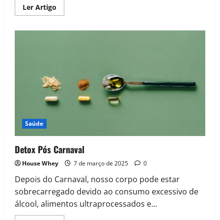
Read
Ler Artigo
more
about
Brownie
Proteico
de
Batata
Saúde
Detox Pós Carnaval
House Whey
7 de março de 2025
0
Depois do Carnaval, nosso corpo pode estar
sobrecarregado devido ao consumo excessivo de
álcool, alimentos ultraprocessados e...