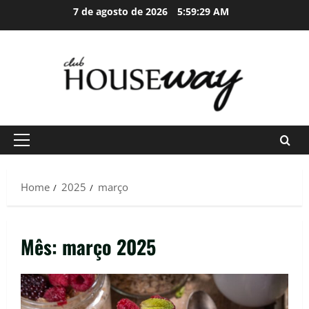
Skip
7 de agosto de 2026
5:59:30 AM
to
content
Primary
Menu
Home
2025
março
Mês:
março 2025