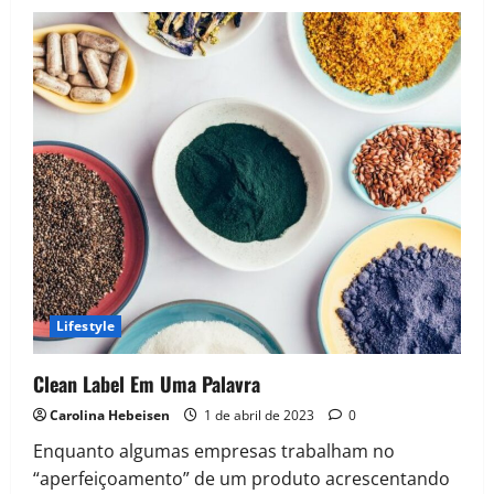
Benefícios
De
Treinar
Pela
Manhã
Lifestyle
Clean Label Em Uma Palavra
Carolina Hebeisen
1 de abril de 2023
0
Enquanto algumas empresas trabalham no
“aperfeiçoamento” de um produto acrescentando