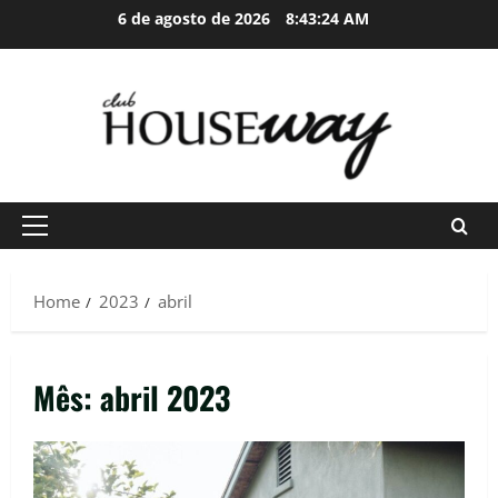
Skip
6 de agosto de 2026
8:43:25 AM
to
content
Primary
Menu
Home
2023
abril
Mês:
abril 2023