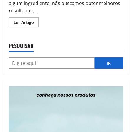
algum ingrediente, nós buscamos obter melhores
resultados,...
Read
Ler Artigo
more
about
Clean
Label
Em
PESQUISAR
Uma
Palavra
IR