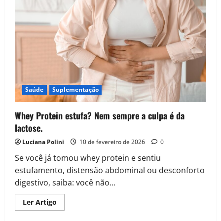
Wellness
de
2026
para
Intestino
Saudável
Saúde
Suplementação
Whey Protein estufa? Nem sempre a culpa é da
lactose.
Luciana Polini
10 de fevereiro de 2026
0
Se você já tomou whey protein e sentiu
estufamento, distensão abdominal ou desconforto
digestivo, saiba: você não...
Read
Ler Artigo
more
about