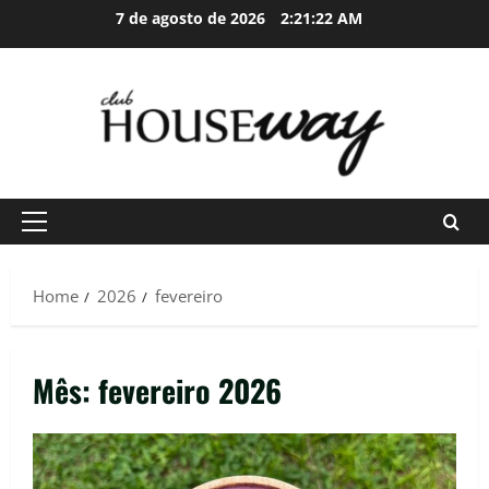
Skip
7 de agosto de 2026
2:21:23 AM
to
content
Primary
Menu
Home
2026
fevereiro
Mês:
fevereiro 2026