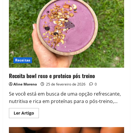
Receitas
Receita bowl roxo e proteico pós treino
Aline Moreno
25 de fevereiro de 2026
0
Se você está em busca de uma opção refrescante,
nutritiva e rica em proteínas para o pós-treino,...
Read
Ler Artigo
more
about
Receita
bowl