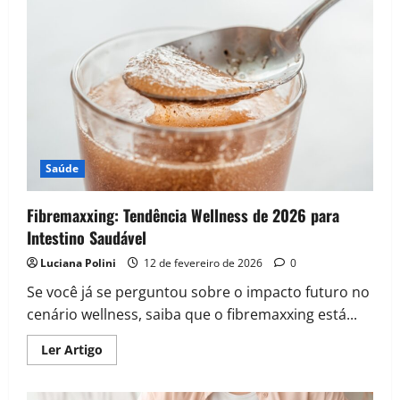
sinais
de
que
você
está
consumindo
pouca
proteína
Saúde
Fibremaxxing: Tendência Wellness de 2026 para
Intestino Saudável
Luciana Polini
12 de fevereiro de 2026
0
Se você já se perguntou sobre o impacto futuro no
cenário wellness, saiba que o fibremaxxing está...
Read
Ler Artigo
more
about
Fibremaxxing:
Tendência