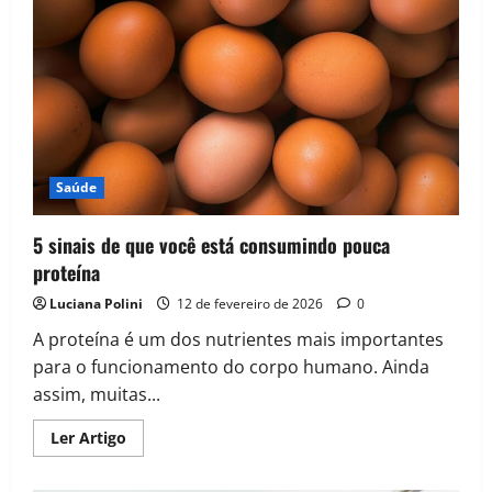
roxo
e
proteico
pós
treino
Saúde
5 sinais de que você está consumindo pouca
proteína
Luciana Polini
12 de fevereiro de 2026
0
A proteína é um dos nutrientes mais importantes
para o funcionamento do corpo humano. Ainda
assim, muitas...
Read
Ler Artigo
more
about
5