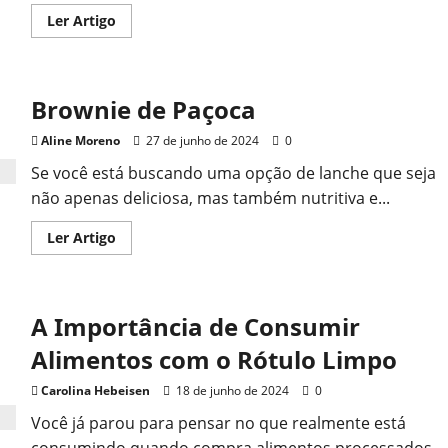
Read
Ler Artigo
more
about
Técnicas
para
Relaxar
Brownie de Paçoca
a
Mente
e
Aline Moreno
27 de junho de 2024
0
o
Corpo
Se você está buscando uma opção de lanche que seja
não apenas deliciosa, mas também nutritiva e...
Read
Ler Artigo
more
about
Brownie
de
Paçoca
A Importância de Consumir
Alimentos com o Rótulo Limpo
Carolina Hebeisen
18 de junho de 2024
0
Você já parou para pensar no que realmente está