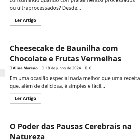
consumindo quando compra alimentos processados
ou ultraprocessados? Desde...
Read
Ler Artigo
more
about
A
Importância
de
Cheesecake de Baunilha com
Consumir
Alimentos
com
Chocolate e Frutas Vermelhas
o
Rótulo
Limpo
Aline Moreno
18 de junho de 2024
0
Em uma ocasião especial nada melhor que uma receita
que, além de deliciosa, é simples e fácil...
Read
Ler Artigo
more
about
Cheesecake
de
Baunilha
O Poder das Pausas Cerebrais na
com
Chocolate
e
Natureza
Frutas