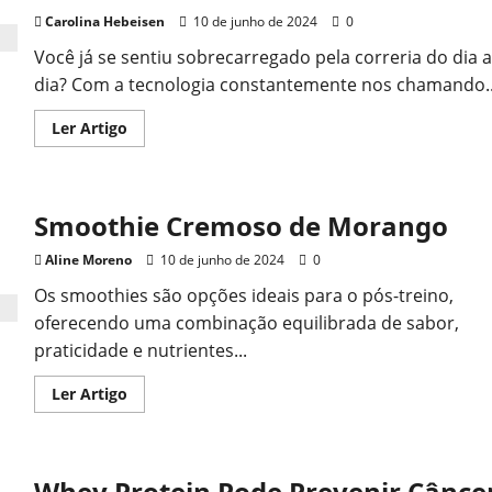
Vermelhas
Carolina Hebeisen
10 de junho de 2024
0
Você já se sentiu sobrecarregado pela correria do dia a
dia? Com a tecnologia constantemente nos chamando..
Read
Ler Artigo
more
about
O
Poder
das
Smoothie Cremoso de Morango
Pausas
Cerebrais
na
Aline Moreno
10 de junho de 2024
0
Natureza
Os smoothies são opções ideais para o pós-treino,
oferecendo uma combinação equilibrada de sabor,
praticidade e nutrientes...
Read
Ler Artigo
more
about
Smoothie
Cremoso
de
Whey Protein Pode Prevenir Cânce
Morango