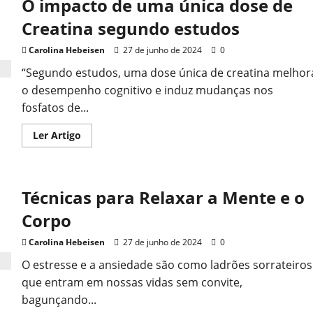
O impacto de uma única dose de
Creatina segundo estudos
Carolina Hebeisen
27 de junho de 2024
0
“Segundo estudos, uma dose única de creatina melhor
o desempenho cognitivo e induz mudanças nos
fosfatos de...
Read
Ler Artigo
more
about
O
impacto
de
Técnicas para Relaxar a Mente e o
uma
única
dose
Corpo
de
Creatina
segundo
Carolina Hebeisen
27 de junho de 2024
0
estudos
O estresse e a ansiedade são como ladrões sorrateiros
que entram em nossas vidas sem convite,
bagunçando...