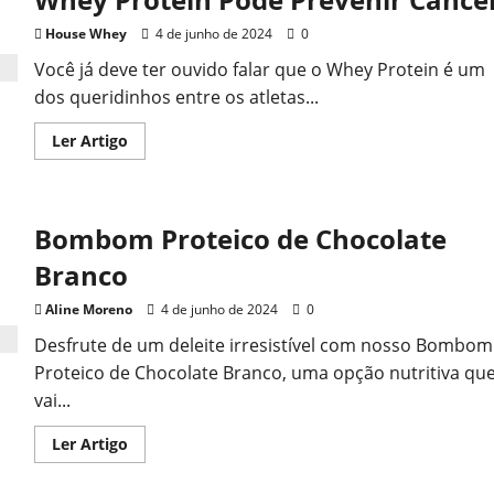
House Whey
4 de junho de 2024
0
Você já deve ter ouvido falar que o Whey Protein é um
dos queridinhos entre os atletas...
Read
Ler Artigo
more
about
Whey
Protein
Pode
Bombom Proteico de Chocolate
Prevenir
Câncer
Branco
Aline Moreno
4 de junho de 2024
0
Desfrute de um deleite irresistível com nosso Bombom
Proteico de Chocolate Branco, uma opção nutritiva qu
vai...
Read
Ler Artigo
more
about
Bombom