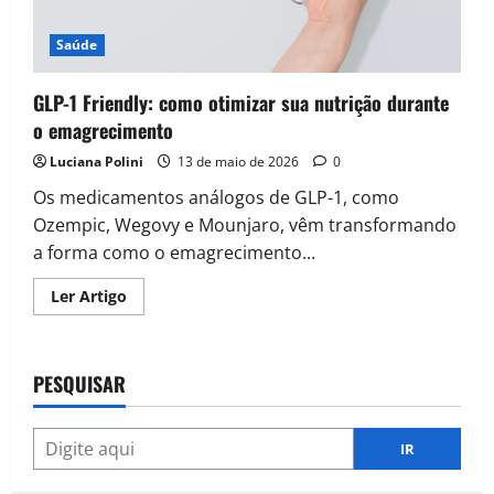
Saúde
GLP-1 Friendly: como otimizar sua nutrição durante
o emagrecimento
Luciana Polini
13 de maio de 2026
0
Os medicamentos análogos de GLP-1, como
Ozempic, Wegovy e Mounjaro, vêm transformando
a forma como o emagrecimento...
Read
Ler Artigo
more
about
GLP-
1
Friendly:
PESQUISAR
como
otimizar
sua
nutrição
durante
IR
o
emagrecimento