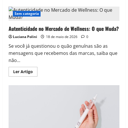
about
Brownie
de
Chocolate
Sem categoria
Proteico
Autenticidade no Mercado de Wellness: O que Muda?
Luciana Polini
18 de maio de 2026
0
Se você já questionou o quão genuínas são as
mensagens que recebemos das marcas, saiba que
não...
Read
Ler Artigo
more
about
Autenticidade
no
Mercado
de
Wellness:
O
que
Muda?