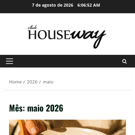
Skip
7 de agosto de 2026
6:06:53 AM
to
content
Primary
Menu
Home
2026
maio
Mês:
maio 2026