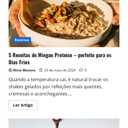
Receitas
5 Receitas de Mingau Proteico – perfeito para os
Dias Frios
Aline Moreno
25 de maio de 2026
0
Quando a temperatura cai, é natural trocar os
shakes gelados por refeições mais quentes,
cremosas e aconchegantes....
Read
Ler Artigo
more
about
5
Receitas
de