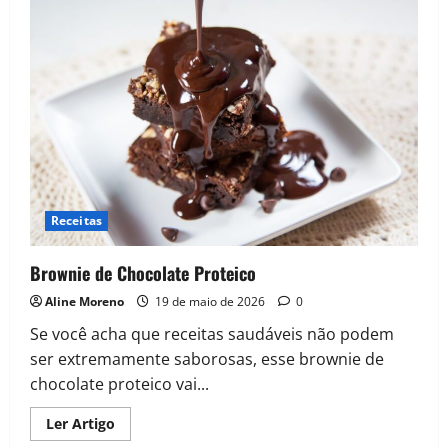
Mingau
Proteico
–
perfeito
para
os
Dias
Frios
Receitas
Brownie de Chocolate Proteico
Aline Moreno
19 de maio de 2026
0
Se você acha que receitas saudáveis não podem
ser extremamente saborosas, esse brownie de
chocolate proteico vai...
Read
Ler Artigo
more