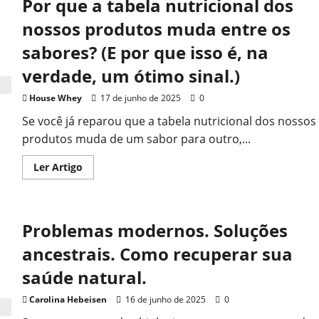
Por que a tabela nutricional dos
nossos produtos muda entre os
sabores? (E por que isso é, na
verdade, um ótimo sinal.)
House Whey
17 de junho de 2025
0
Se você já reparou que a tabela nutricional dos nossos
produtos muda de um sabor para outro,...
Read
Ler Artigo
more
about
Por
que
a
Problemas modernos. Soluções
tabela
nutricional
dos
ancestrais. Como recuperar sua
nossos
produtos
saúde natural.
muda
entre
os
Carolina Hebeisen
16 de junho de 2025
0
sabores?
(E