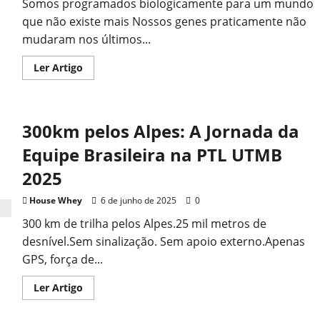
Somos programados biologicamente para um mundo
por
que
que não existe mais Nossos genes praticamente não
isso
é,
mudaram nos últimos...
na
verdade,
um
Read
Ler Artigo
ótimo
more
sinal.)
about
Problemas
modernos.
Soluções
300km pelos Alpes: A Jornada da
ancestrais.
Como
recuperar
Equipe Brasileira na PTL UTMB
sua
saúde
2025
natural.
House Whey
6 de junho de 2025
0
300 km de trilha pelos Alpes.25 mil metros de
desnível.Sem sinalização. Sem apoio externo.Apenas
GPS, força de...
Read
Ler Artigo
more
about
300km