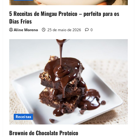
i
5 Receitas de Mingau Proteico – perfeito para os
o
Dias Frios
Aline Moreno
25 de maio de 2026
0
n
Receitas
Brownie de Chocolate Proteico