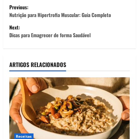
P
Previous:
o
Nutrição para Hipertrofia Muscular: Guia Completo
Next:
s
Dicas para Emagrecer de forma Saudável
t
n
ARTIGOS RELACIONADOS
a
v
i
g
a
t
Receitas