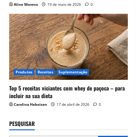
Aline Moreno
19 de maio de 2026
0
Produtos
Receitas
Suplementação
Top 5 receitas viciantes com whey de paçoca – para
incluir na sua dieta
Carolina Hebeisen
17 de abril de 2026
0
PESQUISAR