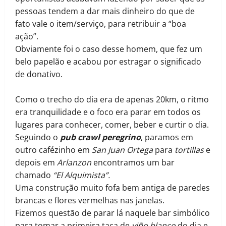
pessoas tendem a dar mais dinheiro do que de
fato vale o item/serviço, para retribuir a “boa
ação”.
Obviamente foi o caso desse homem, que fez um
belo papelão e acabou por estragar o significado
de donativo.
Como o trecho do dia era de apenas 20km, o ritmo
era tranquilidade e o foco era parar em todos os
lugares para conhecer, comer, beber e curtir o dia.
Seguindo o
pub crawl
peregrino
, paramos em
outro cafézinho em
San Juan Ortega
para
tortillas
e
depois em
Arlanzon
encontramos um bar
chamado
“El Alquimista”.
Uma construção muito fofa bem antiga de paredes
brancas e flores vermelhas nas janelas.
Fizemos questão de parar lá naquele bar simbólico
para tomar a primeira taça de
viño blanco
do dia e