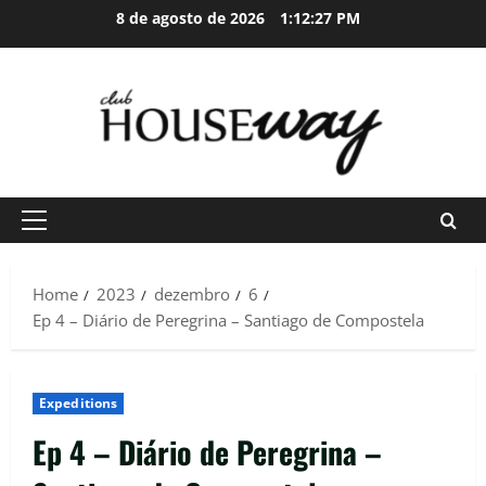
Skip
8 de agosto de 2026
1:12:29 PM
to
content
Primary
Menu
Home
2023
dezembro
6
Ep 4 – Diário de Peregrina – Santiago de Compostela
Expeditions
Ep 4 – Diário de Peregrina –