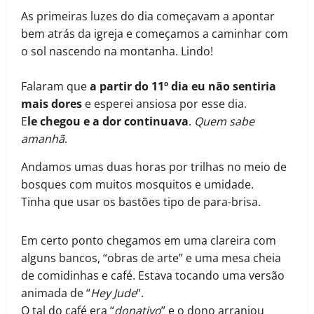
As primeiras luzes do dia começavam a apontar
bem atrás da igreja e começamos a caminhar com
o sol nascendo na montanha. Lindo!
Falaram que
a partir do 11º dia eu não sentiria
mais dores
e esperei ansiosa por esse dia.
E
le chegou e a dor continuava
.
Quem sabe
amanhã
.
Andamos umas duas horas por trilhas no meio de
bosques com muitos mosquitos e umidade.
Tinha que usar os bastões tipo de para-brisa.
Em certo ponto chegamos em uma clareira com
alguns bancos, “obras de arte” e uma mesa cheia
de comidinhas e café. Estava tocando uma versão
animada de “
Hey Jude
“.
O tal do café era “
donativo
” e o dono arranjou