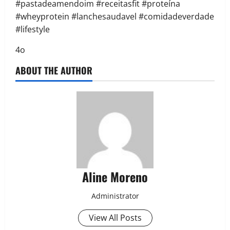
#pastadeamendoim #receitasfit #proteína
#wheyprotein #lanchesaudavel #comidadeverdade
#lifestyle
4o
ABOUT THE AUTHOR
Aline Moreno
Administrator
View All Posts