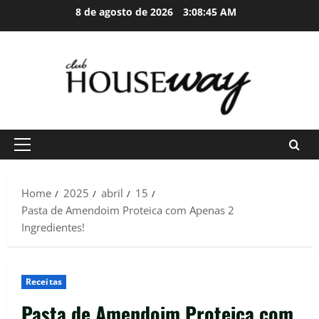
Skip
8 de agosto de 2026
3:08:46 AM
to
content
Primary
Menu
Home
2025
abril
15
Pasta de Amendoim Proteica com Apenas 2
Ingredientes!
Receitas
Pasta de Amendoim Proteica com