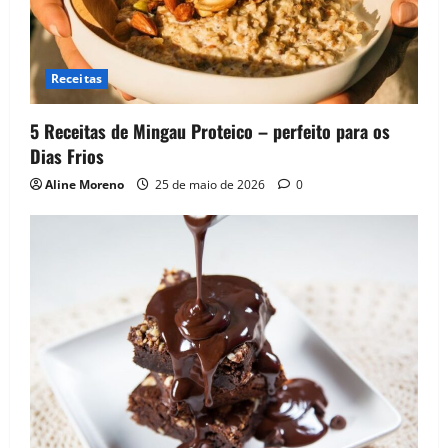
t
i
Receitas
o
5 Receitas de Mingau Proteico – perfeito para os
n
Dias Frios
Aline Moreno
25 de maio de 2026
0