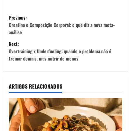
P
Previous:
o
Creatina e Composição Corporal: o que diz a nova meta-
análise
s
Next:
t
Overtraining x Underfueling: quando o problema não é
treinar demais, mas nutrir de menos
n
a
v
ARTIGOS RELACIONADOS
i
g
a