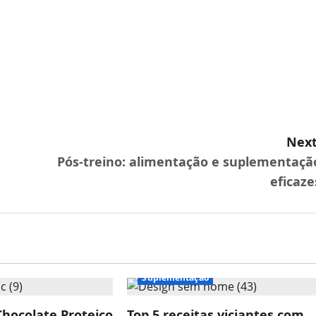
Next
Pós-treino: alimentação e suplementaçã
eficaze
Produtos
Receitas
Suplementação
hocolate Proteico
Top 5 receitas viciantes com