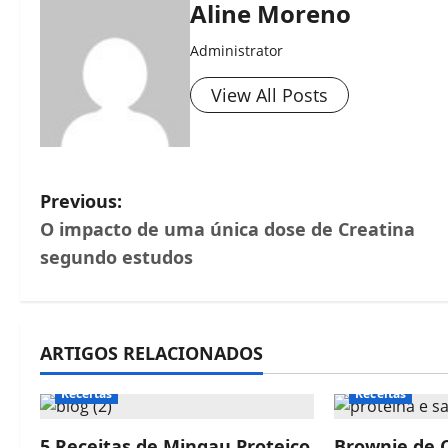
Aline Moreno
Administrator
View All Posts
P
Previous:
O impacto de uma única dose de Creatina
o
segundo estudos
s
t
ARTIGOS RELACIONADOS
n
Receitas
Receitas
a
5 Receitas de Mingau Proteico
Brownie de C