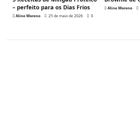
v
– perfeito para os Dias Frios
Aline Moreno
i
Aline Moreno
25 de maio de 2026
0
g
a
t
i
o
n