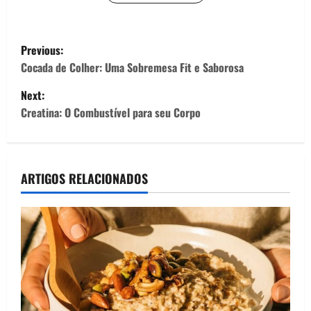
P
Previous:
o
Cocada de Colher: Uma Sobremesa Fit e Saborosa
Next:
s
Creatina: O Combustível para seu Corpo
t
n
ARTIGOS RELACIONADOS
a
v
i
g
a