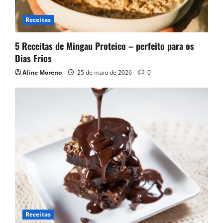
t
Receitas
i
5 Receitas de Mingau Proteico – perfeito para os
o
Dias Frios
Aline Moreno
25 de maio de 2026
0
n
Receitas