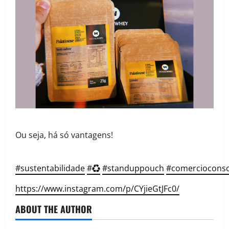
Ou seja, há só vantagens!
#sustentabilidade
#♻️
#standuppouch
#comercioconsc
https://www.instagram.com/p/CYjieGtJFc0/
ABOUT THE AUTHOR