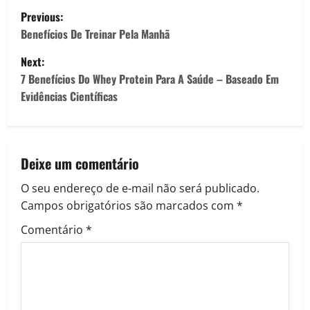
P
Previous:
o
Benefícios De Treinar Pela Manhã
Next:
s
7 Benefícios Do Whey Protein Para A Saúde – Baseado Em
t
Evidências Científicas
n
a
Deixe um comentário
v
O seu endereço de e-mail não será publicado.
Campos obrigatórios são marcados com
*
i
Comentário
*
g
a
t