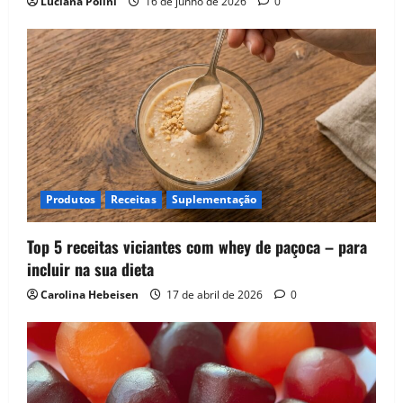
Luciana Polini
16 de junho de 2026
0
Produtos
Receitas
Suplementação
Top 5 receitas viciantes com whey de paçoca – para
incluir na sua dieta
Carolina Hebeisen
17 de abril de 2026
0