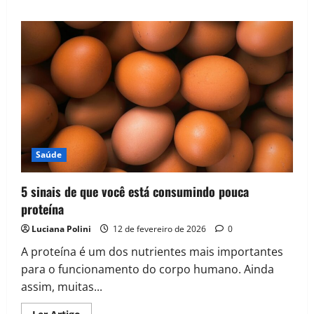
about
Por
que
o
Preço
do
Whey
Protein
Aumentou
até
200%?
Saúde
5 sinais de que você está consumindo pouca
proteína
Luciana Polini
12 de fevereiro de 2026
0
A proteína é um dos nutrientes mais importantes
para o funcionamento do corpo humano. Ainda
assim, muitas...
Read