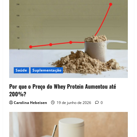
i
g
a
t
i
Saúde
Suplementação
o
n
Por que o Preço do Whey Protein Aumentou até
200%?
Carolina Hebeisen
19 de junho de 2026
0