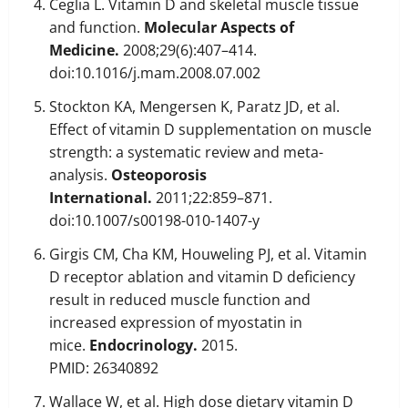
Ceglia L. Vitamin D and skeletal muscle tissue
and function.
Molecular Aspects of
Medicine.
2008;29(6):407–414.
doi:10.1016/j.mam.2008.07.002
Stockton KA, Mengersen K, Paratz JD, et al.
Effect of vitamin D supplementation on muscle
strength: a systematic review and meta-
analysis.
Osteoporosis
International.
2011;22:859–871.
doi:10.1007/s00198-010-1407-y
Girgis CM, Cha KM, Houweling PJ, et al. Vitamin
D receptor ablation and vitamin D deficiency
result in reduced muscle function and
increased expression of myostatin in
mice.
Endocrinology.
2015.
PMID: 26340892
Wallace W, et al. High dose dietary vitamin D