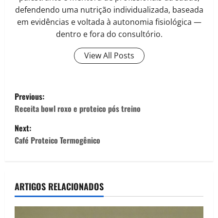
defendendo uma nutrição individualizada, baseada
em evidências e voltada à autonomia fisiológica —
dentro e fora do consultório.
View All Posts
P
Previous:
o
Receita bowl roxo e proteico pós treino
Next:
s
Café Proteico Termogênico
t
n
ARTIGOS RELACIONADOS
a
v