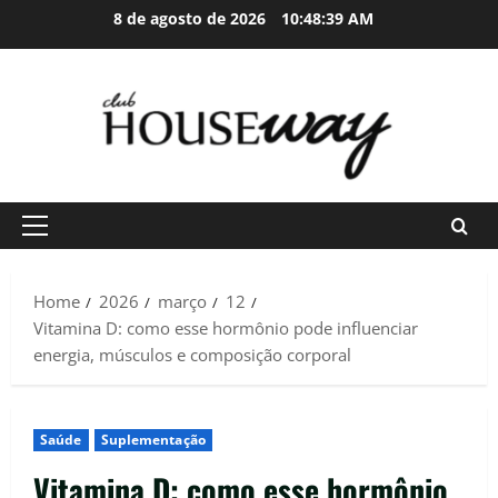
Skip
8 de agosto de 2026
10:48:40 AM
to
content
Primary
Menu
Home
2026
março
12
Vitamina D: como esse hormônio pode influenciar
energia, músculos e composição corporal
Saúde
Suplementação
Vitamina D: como esse hormônio