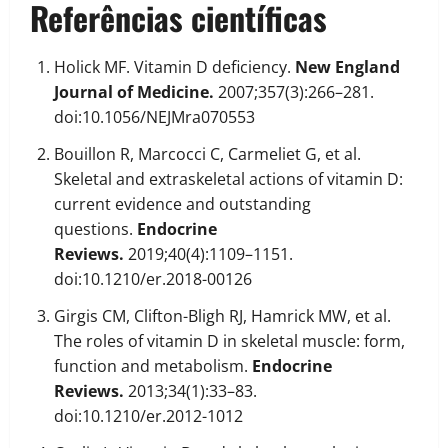
Referências científicas
Holick MF. Vitamin D deficiency.
New England
Journal of Medicine.
2007;357(3):266–281.
doi:10.1056/NEJMra070553
Bouillon R, Marcocci C, Carmeliet G, et al.
Skeletal and extraskeletal actions of vitamin D:
current evidence and outstanding
questions.
Endocrine
Reviews.
2019;40(4):1109–1151.
doi:10.1210/er.2018-00126
Girgis CM, Clifton-Bligh RJ, Hamrick MW, et al.
The roles of vitamin D in skeletal muscle: form,
function and metabolism.
Endocrine
Reviews.
2013;34(1):33–83.
doi:10.1210/er.2012-1012