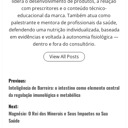
lidera o desenvolvimento de produtos, a relação
com prescritores e o conteúdo técnico-
educacional da marca. Também atua como
palestrante e mentora de profissionais da saúde,
defendendo uma nutrição individualizada, baseada
em evidências e voltada à autonomia fisiológica —
dentro e fora do consultório.
View All Posts
P
Previous:
o
Inteligência de Barreira: o intestino como elemento central
da regulação imunológica e metabólica
s
Next:
t
Magnésio: O Rei dos Minerais e Seus Impactos na Sua
Saúde
n