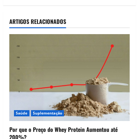
a
v
ARTIGOS RELACIONADOS
i
g
a
t
i
o
n
Saúde
Suplementação
Por que o Preço do Whey Protein Aumentou até
200%?