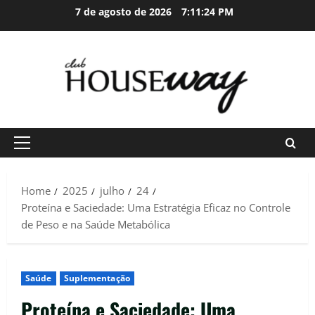
Skip
7 de agosto de 2026
7:11:25 PM
to
content
Primary
Menu
Home
2025
julho
24
Proteína e Saciedade: Uma Estratégia Eficaz no Controle
de Peso e na Saúde Metabólica
Saúde
Suplementação
Proteína e Saciedade: Uma