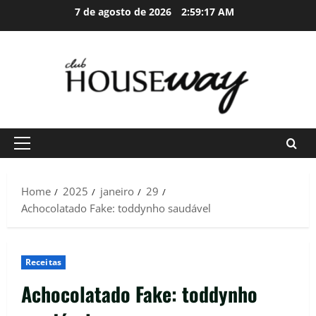
Skip
7 de agosto de 2026
2:59:18 AM
to
content
Primary
Menu
Home
2025
janeiro
29
Achocolatado Fake: toddynho saudável
Receitas
Achocolatado Fake: toddynho