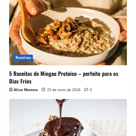
v
i
g
a
t
Receitas
i
5 Receitas de Mingau Proteico – perfeito para os
o
Dias Frios
Aline Moreno
25 de maio de 2026
0
n