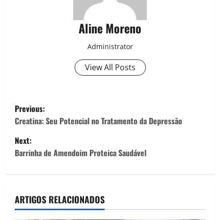
Aline Moreno
Administrator
View All Posts
P
Previous:
o
Creatina: Seu Potencial no Tratamento da Depressão
Next:
s
Barrinha de Amendoim Proteica Saudável
t
n
ARTIGOS RELACIONADOS
a