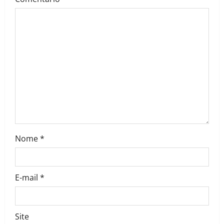
i
g
a
t
i
o
n
Nome
*
E-mail
*
Site