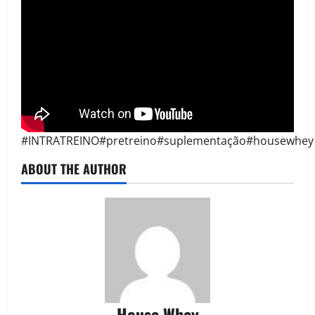
#INTRATREINO#pretreino#suplementação#housewhey
ABOUT THE AUTHOR
House Whey