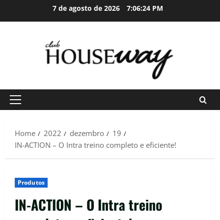
Skip
7 de agosto de 2026
7:06:25 PM
to
content
Primary
Menu
Home
2022
dezembro
19
IN-ACTION – O Intra treino completo e eficiente!
Produtos
IN-ACTION – O Intra treino