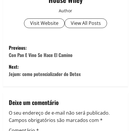
Author
Visit Website
View All Posts
P
Previous:
o
Con Pan E Vino Se Hace El Camino
Next:
s
Jejum: como potencializador do Detox
t
n
Deixe um comentário
a
O seu endereço de e-mail não será publicado.
v
Campos obrigatórios são marcados com
*
Comentário
*