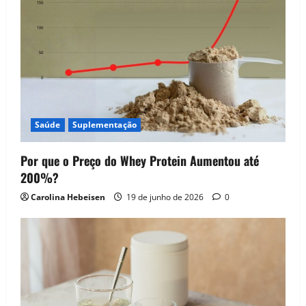
g
a
t
i
Saúde
Suplementação
o
n
Por que o Preço do Whey Protein Aumentou até
200%?
Carolina Hebeisen
19 de junho de 2026
0