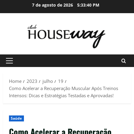
Skip
7 de agosto de 2026
5:33:42 PM
to
content
Primary
Menu
Home
2023
julho
19
Como Acelerar a Recuperação Muscular Após Treinos
Intensos: Dicas e Estratégias Testadas e Aprovadas!
Saúde
Como Acelerar a Recuperação