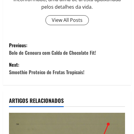
pelos detalhes da vida.
View All Posts
P
Previous:
o
Bolo de Cenoura com Calda de Chocolate Fit!
Next:
s
Smoothie Proteico de Frutas Tropicais!
t
n
ARTIGOS RELACIONADOS
a
v
i